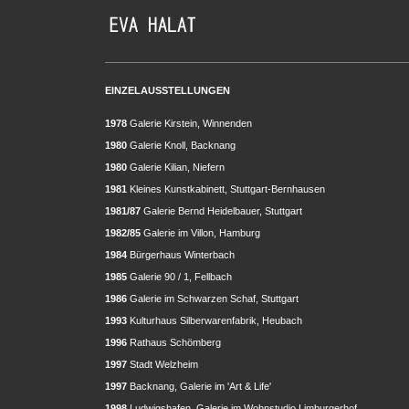
EINZELAUSSTELLUNGEN
1978
Galerie Kirstein, Winnenden
1980
Galerie Knoll, Backnang
1980
Galerie Kilian, Niefern
1981
Kleines Kunstkabinett, Stuttgart-Bernhausen
1981/87
Galerie Bernd Heidelbauer, Stuttgart
1982/85
Galerie im Villon, Hamburg
1984
Bürgerhaus Winterbach
1985
Galerie 90 / 1, Fellbach
1986
Galerie im Schwarzen Schaf, Stuttgart
1993
Kulturhaus Silberwarenfabrik, Heubach
1996
Rathaus Schömberg
1997
Stadt Welzheim
1997
Backnang, Galerie im 'Art & Life'
1998
Ludwigshafen, Galerie im Wohnstudio Limburgerhof